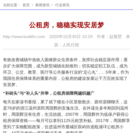
当前位置：
首页
>
新闻资讯
>
行业资讯
公租房，稳稳实现安居梦
http://www.buildhr.com 2020年10月30日 10:29 作者：赵展慧 来
源：人民日报
有效改善城镇中低收入困难群众住房条件，发挥社会稳定器作用；逐
步扩大保障范围，成为新型城镇化助推剂；切实稳定职工队伍，成为
环卫、公交、教育、医疗等公共服务行业的“定心丸”……5年来，作为
我国住房保障体系的重要内容，公租房的建设发展让千万百姓实现了
安居梦。
“补砖头”与“补人头”并举，公租房保障网越织越广
每天在家读书看报，累了就下楼在小区里散散步、跟邻居聊聊天，这
是78岁的浙江温州居民周国辉的安逸生活。在外谋生多年刚回到温州
时，周国辉没有住房，生活拮据。2007年，周国辉作为低保户获得公
租房保障资格——每月可以拿到1125元租赁补贴。2017年，周国辉享
受到了实物配租政策，住进温州市鹿城区双屿街道瓯浦垟公租房小