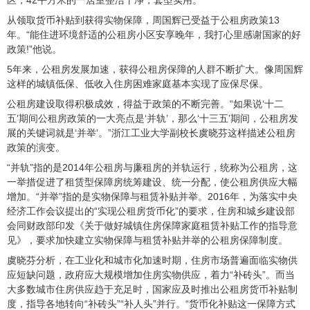
区，42平方米的一居室整洁干净，套型实用。
从领取货币补贴到获得实物保障，周国辉已受益于公租房政策13
年。“能住进环境舒适的公租房小区安享晚年，我打心里感谢国家的好
政策!”他说。
5年来，公租房发展加速，获得公租房保障的人群不断扩大。像周国辉
这样的城镇低保、低收入住房困难家庭基本实现了应保尽保。
公租房建设取得积极成效，得益于政策的不断完善。“如果说‘十二
五’期间公租房政策的一大亮点是‘并轨’，那么‘十三五’期间，公租房发
展的关键词就是‘并举’。”浙江工业大学副校长虞晓芬这样描述公租房
政策的演变。
“并轨”指的是2014年公租房与廉租房的并轨运行，统称为公租房，这
一举措促进了租赁型保障房统筹建设、统一分配，使公租房供应大幅
增加。“并举”指的是实物保障与租赁补贴并举。2016年，为落实中央
经济工作会议提出的“实现公租房货币化”的要求，住房和城乡建设部
会同财政部印发《关于做好城镇住房保障家庭租赁补贴工作的指导意
见》，要求加快建立实物保障与租赁补贴并举的公租房保障制度。
虞晓芬分析，在工业化和城市化加速时期，住房市场普遍面临实物供
应短缺问题，政府应大规模增加住房实物供应，着力“补砖头”。而当
大多数城市住房供应趋于充足时，国家应及时推出公租房货币补贴制
度，指导各地转向“补砖头”“补人头”并行。“货币化补贴这一保障方式